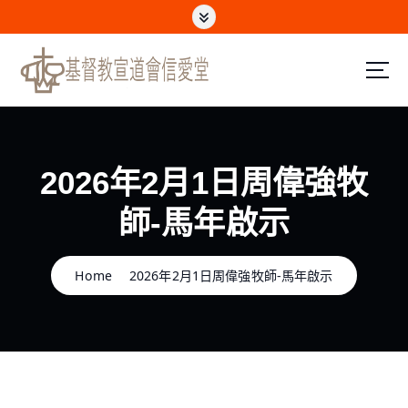
S
k
i
p
t
o
c
o
n
2026年2月1日周偉強牧
t
e
師-馬年啟示
n
t
Home
2026年2月1日周偉強牧師-馬年啟示