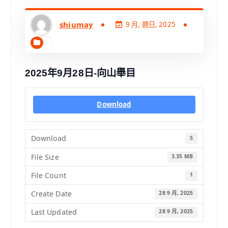
shiumay
9 月, 週日, 2025
2025年9月28日-向山舉目
Download
Download
5
File Size
3.35 MB
File Count
1
Create Date
28 9 月, 2025
Last Updated
28 9 月, 2025