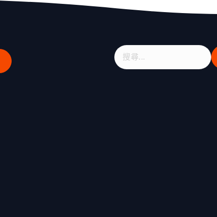
搜
尋
關
鍵
字
: