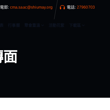
電郵:
cma.saac@shiumay.org
電話:
27960703
表
行事曆
聚會重溫
活動花絮
下載區
轉面