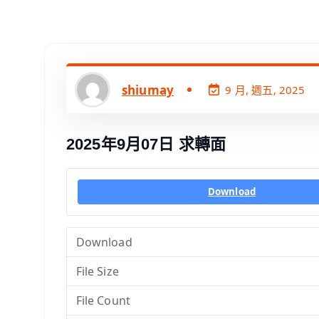
shiumay
9 月, 週五, 2025
2025年9月07日 求轉面
Download
Download
File Size
File Count