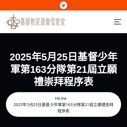
S
k
i
p
t
o
c
o
n
2025年5月25日基督少年
t
e
軍第163分隊第21屆立願
n
t
禮崇拜程序表
Home
2025年5月25日基督少年軍第163分隊第21屆立願禮崇拜
程序表