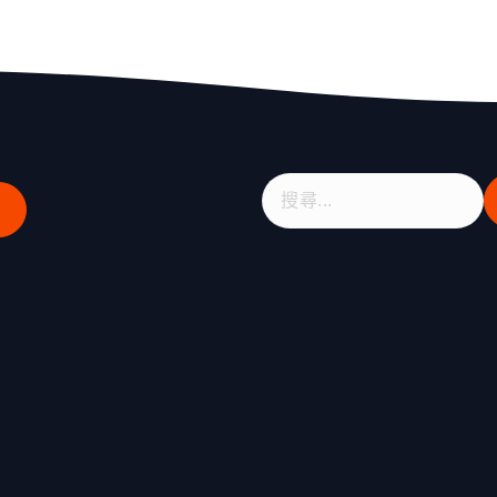
搜
尋
關
鍵
字
: