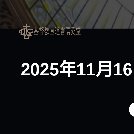
S
k
i
p
t
o
c
o
2025年11
n
t
e
n
t