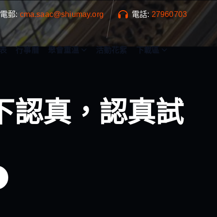
電郵:
cma.saac@shiumay.org
電話:
27960703
表
行事曆
聚會重溫
活動花絮
下載區
試下認真，認真試