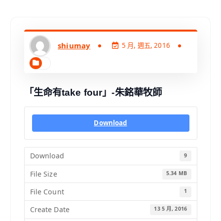
shiumay
5 月, 週五, 2016
「生命有take four」-朱銘華牧師
Download
Download
9
File Size
5.34 MB
File Count
1
Create Date
13 5 月, 2016