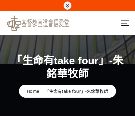
S
k
i
p
t
o
c
o
n
「生命有take four」-朱
t
e
銘華牧師
n
t
Home
「生命有take four」-朱銘華牧師